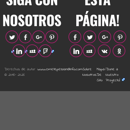
NOSOTROS
PÁGINA!
Derechos de autor
www.OmetepeIslandInfo.com
Sobre
Mapa
¡Done a
© 2016- 2026
Nosotros
De
Nuestro
Sito
Proyecto!