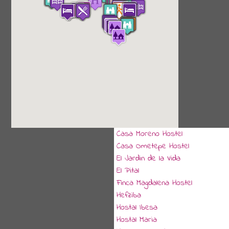
Casa Moreno Hostel
Casa Ometepe Hostel
El Jardin de la Vida
El Pital
Finca Magdalena Hostel
Hefziba
Hostal Ibesa
Hostal Maria