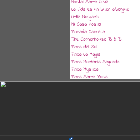
Hostal Santa Cruz
La vida es un buen albergue
Little Morgan's
Mi Casa Hostel
Posada Cabrera
The Cornerhouse B & B
Finca del Sol
Finca La Magia
Finca Montania Sagrada
Finca Mystica
Finca Santa Rosa
Rancho Mérida
Tierra Blanca Hotel Ecológico
Aly Hotel & Restaurant
American Cafe & Hotel
Bananas Guest House
Casa de Gio
Casa Familiar Hotel
Casa Moreno